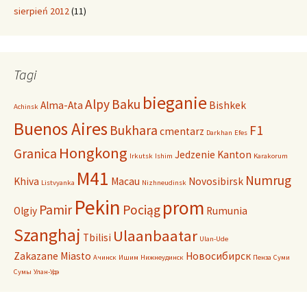
sierpień 2012
(11)
Tagi
bieganie
Alpy
Baku
Alma-Ata
Bishkek
Achinsk
Buenos Aires
Bukhara
F1
cmentarz
Darkhan
Efes
Hongkong
Granica
Jedzenie
Kanton
Irkutsk
Ishim
Karakorum
M41
Numrug
Khiva
Macau
Novosibirsk
Listvyanka
Nizhneudinsk
Pekin
prom
Pamir
Pociąg
Olgiy
Rumunia
Szanghaj
Ulaanbaatar
Tbilisi
Ulan-Ude
Zakazane Miasto
Новосибирск
Ачинск
Ишим
Нижнеудинск
Пенза
Суми
Сумы
Улан-Удэ