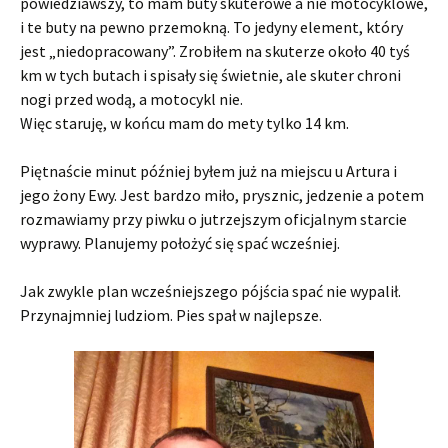
powiedziawszy, to mam buty skuterowe a nie motocyklowe,
i te buty na pewno przemokną. To jedyny element, który
jest „niedopracowany”. Zrobiłem na skuterze około 40 tyś
km w tych butach i spisały się świetnie, ale skuter chroni
nogi przed wodą, a motocykl nie.
Więc staruję, w końcu mam do mety tylko 14 km.
Piętnaście minut później byłem już na miejscu u Artura i
jego żony Ewy. Jest bardzo miło, prysznic, jedzenie a potem
rozmawiamy przy piwku o jutrzejszym oficjalnym starcie
wyprawy. Planujemy położyć się spać wcześniej.
Jak zwykle plan wcześniejszego pójścia spać nie wypalił.
Przynajmniej ludziom. Pies spał w najlepsze.