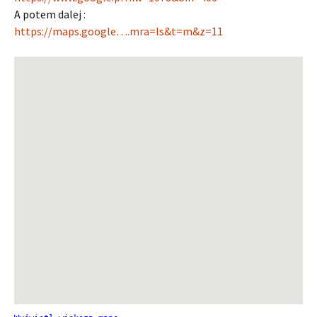
A potem dalej :
https://maps.google….mra=ls&t=m&z=11