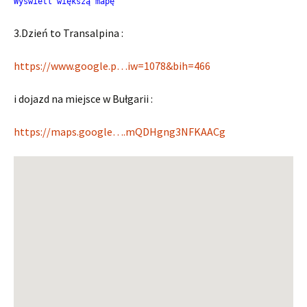
Wyświetl większą mapę
3.Dzień to Transalpina :
https://www.google.p…iw=1078&bih=466
i dojazd na miejsce w Bułgarii :
https://maps.google….mQDHgng3NFKAACg