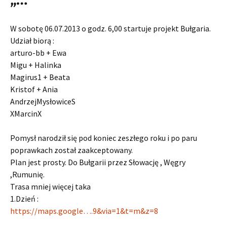
W sobotę 06.07.2013 o godz. 6,00 startuje projekt Bułgaria.
Udział biorą :
arturo-bb + Ewa
Migu + Halinka
Magirus1 + Beata
Kristof + Ania
AndrzejMysłowiceS
XMarcinX
Pomysł narodził się pod koniec zeszłego roku i po paru
poprawkach został zaakceptowany.
Plan jest prosty. Do Bułgarii przez Słowację , Węgry
,Rumunię.
Trasa mniej więcej taka
1.Dzień :
https://maps.google….9&via=1&t=m&z=8