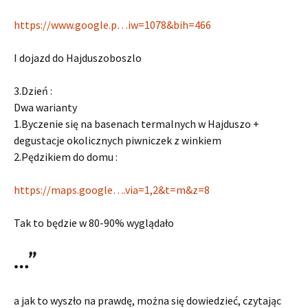
https://www.google.p…iw=1078&bih=466
I dojazd do Hajduszoboszlo
3.Dzień :
Dwa warianty
1.Byczenie się na basenach termalnych w Hajduszo +
degustacje okolicznych piwniczek z winkiem
2.Pędzikiem do domu :
https://maps.google….via=1,2&t=m&z=8
Tak to będzie w 80-90% wyglądało
…”
a jak to wyszło na prawdę, można się dowiedzieć, czytając