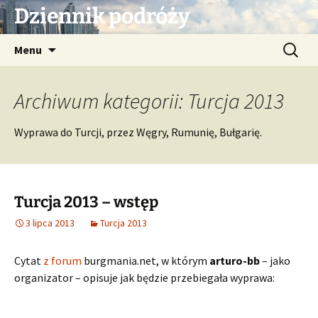
Przejdź
Dziennik podróży
do
treści
Szukaj:
Menu
Archiwum kategorii: Turcja 2013
Wyprawa do Turcji, przez Węgry, Rumunię, Bułgarię.
Turcja 2013 – wstęp
3 lipca 2013
Turcja 2013
Cytat
z forum
burgmania.net, w którym
arturo-bb
– jako
organizator – opisuje jak będzie przebiegała wyprawa:
„…