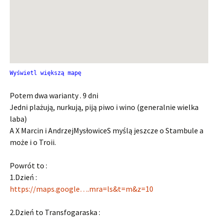
Wyświetl większą mapę
Potem dwa warianty . 9 dni
Jedni plażują, nurkują, piją piwo i wino (generalnie wielka
laba)
A X Marcin i AndrzejMysłowiceS myślą jeszcze o Stambule a
może i o Troii.
Powrót to :
1.Dzień :
https://maps.google….mra=ls&t=m&z=10
2.Dzień to Transfogaraska :