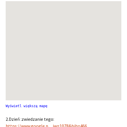
Wyświetl większą mapę
2.Dzień :zwiedzanie tego:
https://www.google.p…iw=1078&bih=466