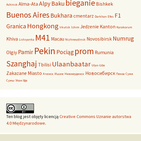
bieganie
Alpy
Baku
Alma-Ata
Bishkek
Achinsk
Buenos Aires
Bukhara
F1
cmentarz
Darkhan
Efes
Hongkong
Granica
Jedzenie
Kanton
Irkutsk
Ishim
Karakorum
M41
Numrug
Khiva
Macau
Novosibirsk
Listvyanka
Nizhneudinsk
Pekin
prom
Pamir
Pociąg
Olgiy
Rumunia
Szanghaj
Ulaanbaatar
Tbilisi
Ulan-Ude
Zakazane Miasto
Новосибирск
Ачинск
Ишим
Нижнеудинск
Пенза
Суми
Сумы
Улан-Удэ
Ten blog
jest objęty licencją
Creative Commons Uznanie autorstwa
4.0 Międzynarodowe
.