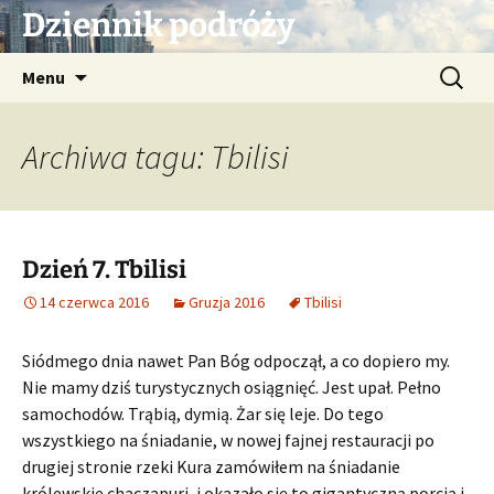
Przejdź
Dziennik podróży
do
treści
Szukaj:
Menu
Archiwa tagu: Tbilisi
Dzień 7. Tbilisi
14 czerwca 2016
Gruzja 2016
Tbilisi
Siódmego dnia nawet Pan Bóg odpoczął, a co dopiero my.
Nie mamy dziś turystycznych osiągnięć. Jest upał. Pełno
samochodów. Trąbią, dymią. Żar się leje. Do tego
wszystkiego na śniadanie, w nowej fajnej restauracji po
drugiej stronie rzeki Kura zamówiłem na śniadanie
królewskie chaczapuri, i okazało się to gigantyczną porcją i