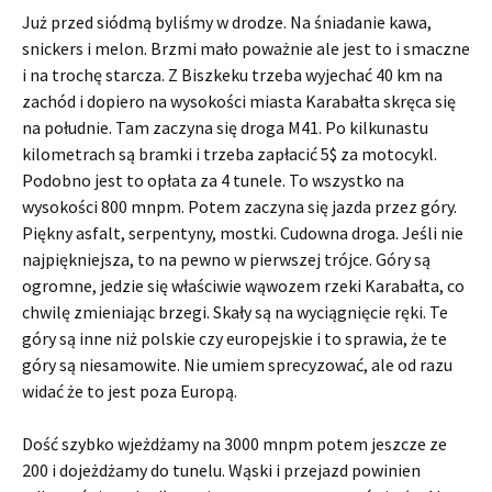
Już przed siódmą byliśmy w drodze. Na śniadanie kawa,
snickers i melon. Brzmi mało poważnie ale jest to i smaczne
i na trochę starcza. Z Biszkeku trzeba wyjechać 40 km na
zachód i dopiero na wysokości miasta Karabałta skręca się
na południe. Tam zaczyna się droga M41. Po kilkunastu
kilometrach są bramki i trzeba zapłacić 5$ za motocykl.
Podobno jest to opłata za 4 tunele. To wszystko na
wysokości 800 mnpm. Potem zaczyna się jazda przez góry.
Piękny asfalt, serpentyny, mostki. Cudowna droga. Jeśli nie
najpiękniejsza, to na pewno w pierwszej trójce. Góry są
ogromne, jedzie się właściwie wąwozem rzeki Karabałta, co
chwilę zmieniając brzegi. Skały są na wyciągnięcie ręki. Te
góry są inne niż polskie czy europejskie i to sprawia, że te
góry są niesamowite. Nie umiem sprecyzować, ale od razu
widać że to jest poza Europą.
Dość szybko wjeżdżamy na 3000 mnpm potem jeszcze ze
200 i dojeżdżamy do tunelu. Wąski i przejazd powinien