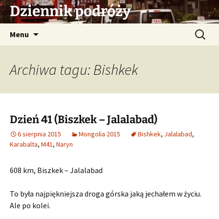
Przejdź
Dziennik podróży
do
treści
Szukaj:
Menu
Archiwa tagu: Bishkek
Dzień 41 (Biszkek – Jalalabad)
6 sierpnia 2015
Mongolia 2015
Bishkek
,
Jalalabad
,
Karabalta
,
M41
,
Naryn
608 km, Biszkek – Jalalabad
To była najpiękniejsza droga górska jaką jechałem w życiu.
Ale po kolei.