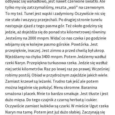
odbywać się wahadłowo, jest nawet czerwone światło. Ale
tylko my się zatrzymaliśmy, reszta „wali” na czerwonym.
To my też. Tunel jest wąski i zadymiony. Oczywiście nic się
nie stało i wszyscy przejechali. Po drugiej stronie tunelu
następuje zjazd z tego pasma gór. Też około godziny się
jedzie, aż dojeżdża się do ponad stu kilometrowej równiny.
Jesteśmy na 2000 mnpm. Widać co nas czeka i po godzinie
wbijamy się w kolejne pasmo górskie. Powtórka. Jest
przepięknie, inaczej. Jest zimno a przed chwilą był ukrop.
Wjeżdżamy na chyba 3400 mnpm. Potem Jedziemy wzdłuż
rzeki Naryn. Przepiękna turkusowa rzeka. Jedzie się wzdłuż
niej setki kilometrów. Raz po lewej raz po prawej. Wcześniej
robimy postój. Obiad w przydrożnym zajeździe jakich wiele.
Zamiast krzeseł są leżanki. Trudno tak jeść ale potem
można legalnie się położyć. Menu skromne. Baranina
smażona i placek. Mnie to bardzo smakuje. Jest tłuste i jest
dużo mięsa. Do tego czajnik z czarną herbatą i cukier.
Oczywiście zamiast kubków są czarki. W mieście Ugut rzeka
Naryn ma tamę. Potem jest już dużo słabiej. Zaczynają się