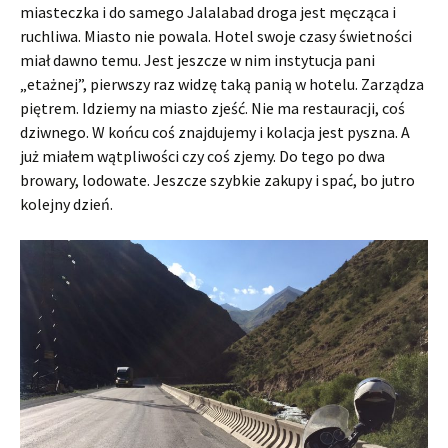
miasteczka i do samego Jalalabad droga jest męcząca i
ruchliwa. Miasto nie powala. Hotel swoje czasy świetności
miał dawno temu. Jest jeszcze w nim instytucja pani
„etażnej”, pierwszy raz widzę taką panią w hotelu. Zarządza
piętrem. Idziemy na miasto zjeść. Nie ma restauracji, coś
dziwnego. W końcu coś znajdujemy i kolacja jest pyszna. A
już miałem wątpliwości czy coś zjemy. Do tego po dwa
browary, lodowate. Jeszcze szybkie zakupy i spać, bo jutro
kolejny dzień.