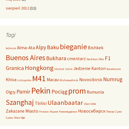
sierpień 2012
(11)
Tagi
bieganie
Alpy
Baku
Alma-Ata
Bishkek
Achinsk
Buenos Aires
Bukhara
F1
cmentarz
Darkhan
Efes
Hongkong
Granica
Jedzenie
Kanton
Irkutsk
Ishim
Karakorum
M41
Numrug
Khiva
Macau
Novosibirsk
Listvyanka
Nizhneudinsk
Pekin
prom
Pamir
Pociąg
Olgiy
Rumunia
Szanghaj
Ulaanbaatar
Tbilisi
Ulan-Ude
Zakazane Miasto
Новосибирск
Ачинск
Ишим
Нижнеудинск
Пенза
Суми
Сумы
Улан-Удэ