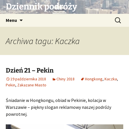
Przejdź
Dziennik podróży
do
treści
Szukaj:
Menu
Archiwa tagu: Kaczka
Dzień 21 – Pekin
19 października 2018
Chiny 2018
Hongkong
,
Kaczka
,
Pekin
,
Zakazane Miasto
Śniadanie w Hongkongu, obiad w Pekinie, kolacja w
Warszawie – piękny slogan reklamowy naszej podróży
powrotnej.